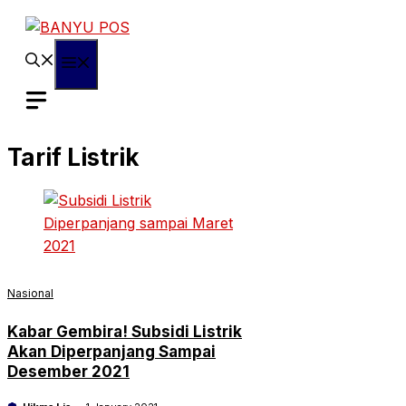
Skip
to
content
Menu
Tarif Listrik
Nasional
Kabar Gembira! Subsidi Listrik
Akan Diperpanjang Sampai
Desember 2021