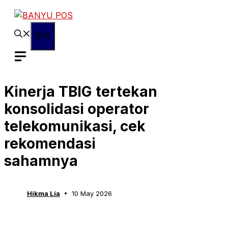
Skip
to
content
Menu
Kinerja TBIG tertekan
konsolidasi operator
telekomunikasi, cek
rekomendasi
sahamnya
Hikma Lia
10 May 2026