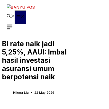
Skip
to
content
Menu
BI rate naik jadi
5,25%, AAUI: Imbal
hasil investasi
asuransi umum
berpotensi naik
Hikma Lia
22 May 2026