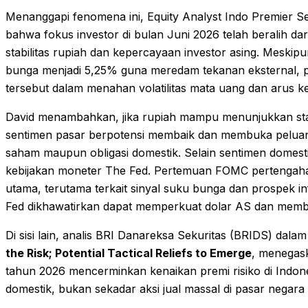
Menanggapi fenomena ini, Equity Analyst Indo Premier 
bahwa fokus investor di bulan Juni 2026 telah beralih d
stabilitas rupiah dan kepercayaan investor asing. Meski
bunga menjadi 5,25% guna meredam tekanan eksternal, pas
tersebut dalam menahan volatilitas mata uang dan arus k
David menambahkan, jika rupiah mampu menunjukkan sta
sentimen pasar berpotensi membaik dan membuka peluang
saham maupun obligasi domestik. Selain sentimen domesti
kebijakan moneter The Fed. Pertemuan FOMC pertengahan J
utama, terutama terkait sinyal suku bunga dan prospek in
Fed dikhawatirkan dapat memperkuat dolar AS dan memba
Di sisi lain, analis BRI Danareksa Sekuritas (BRIDS) dalam
the Risk; Potential Tactical Reliefs to Emerge
, menegas
tahun 2026 mencerminkan kenaikan premi risiko di Indonesia
domestik, bukan sekadar aksi jual massal di pasar negar