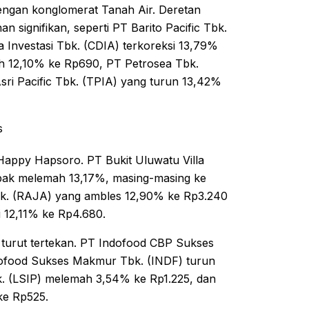
dengan konglomerat Tanah Air. Deretan
 signifikan, seperti PT Barito Pacific Tbk.
Investasi Tbk. (CDIA) terkoreksi 13,79%
h 12,10% ke Rp690, PT Petrosea Tbk.
ri Pacific Tbk. (TPIA) yang turun 13,42%
s
appy Hapsoro. PT Bukit Uluwatu Villa
pak melemah 13,17%, masing-masing ke
Tbk. (RAJA) yang ambles 12,90% ke Rp3.240
 12,11% ke Rp4.680.
m turut tertekan. PT Indofood CBP Sukses
ofood Sukses Makmur Tbk. (INDF) turun
. (LSIP) melemah 3,54% ke Rp1.225, dan
ke Rp525.