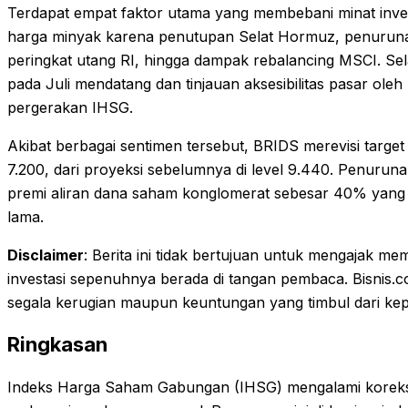
Terdapat empat faktor utama yang membebani minat investo
harga minyak karena penutupan Selat Hormuz, penurunan p
peringkat utang RI, hingga dampak rebalancing MSCI. Selai
pada Juli mendatang dan tinjauan aksesibilitas pasar ol
pergerakan IHSG.
Akibat berbagai sentimen tersebut, BRIDS merevisi targ
7.200, dari proyeksi sebelumnya di level 9.440. Penurun
premi aliran dana saham konglomerat sebesar 40% yang 
lama.
Disclaimer
: Berita ini tidak bertujuan untuk mengajak m
investasi sepenuhnya berada di tangan pembaca. Bisnis.
segala kerugian maupun keuntungan yang timbul dari kep
Ringkasan
Indeks Harga Saham Gabungan (IHSG) mengalami koreksi 