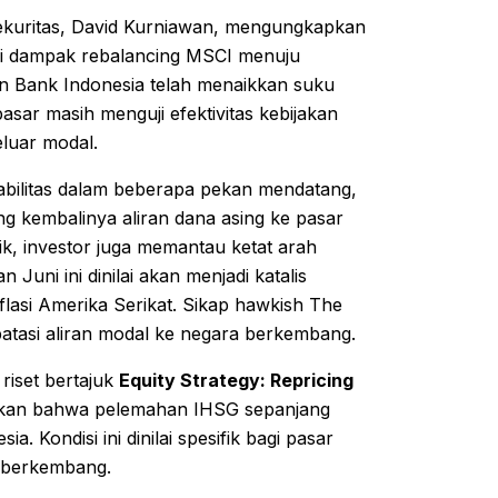
Sekuritas, David Kurniawan, mengungkapkan
ari dampak rebalancing MSCI menuju
pun Bank Indonesia telah menaikkan suku
ar masih menguji efektivitas kebijakan
eluar modal.
bilitas dalam beberapa pekan mendatang,
 kembalinya aliran dana asing ke pasar
k, investor juga memantau ketat arah
uni ini dinilai akan menjadi katalis
flasi Amerika Serikat. Sikap hawkish The
tasi aliran modal ke negara berkembang.
 riset bertajuk
Equity Strategy: Repricing
kan bahwa pelemahan IHSG sepanjang
. Kondisi ini dinilai spesifik bagi pasar
a berkembang.