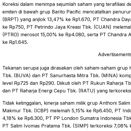
Koreksi dalam menimpa sejumlah saham yang terafiliasi 
emiten di bawah grup Barito Pacific mencatatkan penurunan
(BRPT) yang anjlok 13,47% ke Rp1.670, PT Chandra Daya 
ke Rp750, PT Petrindo Jaya Kreasi Tbk. (CUAN) melema
(PTRO) merosot 15,00% ke Rp4.080, serta PT Chandra As
ke Rp1.645.
Advertisement
Tekanan serupa juga dirasakan oleh saham-saham grup H
Tbk. (BUVA) dan PT Sanurhasta Mitra Tbk. (MINA) kom
level Rp725 dan Rp290. Diikuti oleh PT Rukun Raharja 
dan PT Raharja Energi Cepu Tbk. (RATU) yang terkoreksi
Tidak ketinggalan, kinerja saham milik grup Anthoni Sali
Makmur Tbk. (ICBP) melemah 5,15% ke Rp6.450, PT Ind
4,18% ke Rp6.300, PT PP London Sumatra Indonesia Tbk
PT Salim Ivomas Pratama Tbk. (SIMP) terkoreksi 7,08% 