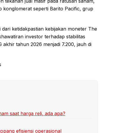
eh tekanan jual masif pada ratusan saham,
 konglomerat seperti Barito Pacific, grup
i dari ketidakpastian kebijakan moneter The
khawatiran investor terhadap stabilitas
SG akhir tahun 2026 menjadi 7.200, jauh di
s
ham saat harga reli, ada apa?
topang efisiensi operasional