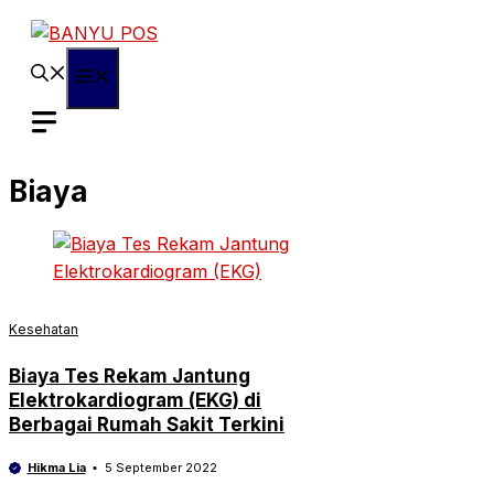
Skip
to
content
Menu
Biaya
Kesehatan
Biaya Tes Rekam Jantung
Elektrokardiogram (EKG) di
Berbagai Rumah Sakit Terkini
Hikma Lia
5 September 2022