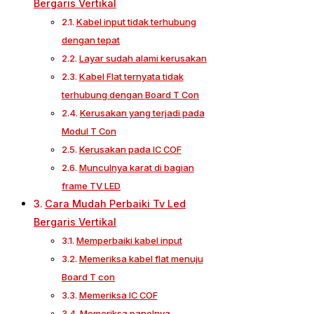
Bergaris Vertikal
Kabel input tidak terhubung
dengan tepat
Layar sudah alami kerusakan
Kabel Flat ternyata tidak
terhubung dengan Board T Con
Kerusakan yang terjadi pada
Modul T Con
Kerusakan pada IC COF
Munculnya karat di bagian
frame TV LED
Cara Mudah Perbaiki Tv Led
Bergaris Vertikal
Memperbaiki kabel input
Memeriksa kabel flat menuju
Board T con
Memeriksa IC COF
Memeriksa panelnya